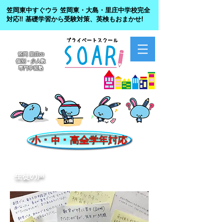
笠岡東中すぐウラ 笠岡東・大島・里庄中学校完全
対応‼︎ 基礎学習から受験対策、英検もおまかせ!
笠岡 里庄の
個別・少人数
専門学習塾
生徒の声